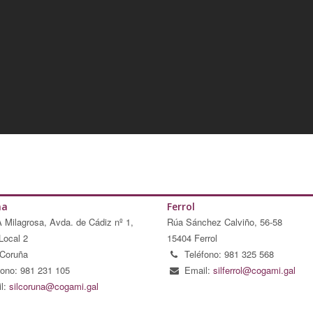
ña
Ferrol
A Milagrosa, Avda. de Cádiz nº 1,
Rúa Sánchez Calviño, 56-58
Local 2
15404 Ferrol
Coruña
Teléfono: 981 325 568
fono: 981 231 105
Email:
silferrol@cogami.gal
l:
silcoruna@cogami.gal