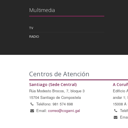
Multimedia
TV
RADIO
Centros de Atención
Santiago (Sede Central)
A Coru
Rúa Modesto Brocos, 7, bloque 3
Edificio 
15704 Santiago de Compostela
andar 1; 
Teléfono: 981 574 698
15008 A 
Email:
correo@cogami.gal
Telé
Emai