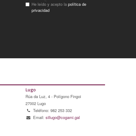
He leído y acepto la
política de
privacidad
Lugo
Rúa da Luz, 4 - Polígono Fingoi
27002 Lugo
Teléfono: 982 253 332
Email:
sillugo@cogami.gal