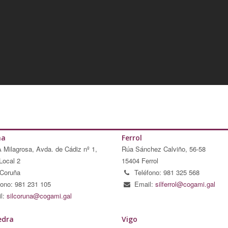
ña
Ferrol
A Milagrosa, Avda. de Cádiz nº 1,
Rúa Sánchez Calviño, 56-58
Local 2
15404 Ferrol
Coruña
Teléfono: 981 325 568
fono: 981 231 105
Email:
silferrol@cogami.gal
l:
silcoruna@cogami.gal
edra
Vigo