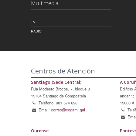
Multimedia
TV
RADIO
Centros de Atención
Santiago (Sede Central)
A Coru
Rúa Modesto Brocos, 7, bloque 3
Edificio 
15704 Santiago de Compostela
andar 1; 
Teléfono: 981 574 698
15008 A 
Email:
correo@cogami.gal
Telé
Emai
Ourense
Pontev