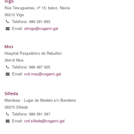
Vigo
Rúa Teixugueiras, nº 15, baixo. Navia
36212 Vigo
Teléfono: 986 281 893
Email:
silvigo@cogami.gal
Mos
Hospital Psiquiátrico do Rebullón
36416 Mos
Teléfono: 986 487 925
Email:
crd.mos@cogami.gal
Silleda
Manduas - Lugar de Medelo s/n Bandeira
36570 Silleda
Teléfono: 986 581 387
Email:
crd.silleda@cogami.gal