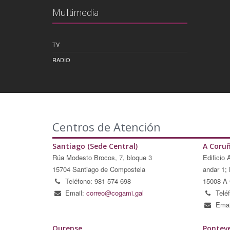
Multimedia
TV
RADIO
Centros de Atención
Santiago (Sede Central)
A Coru
Rúa Modesto Brocos, 7, bloque 3
Edificio 
15704 Santiago de Compostela
andar 1; 
Teléfono: 981 574 698
15008 A 
Email:
correo@cogami.gal
Telé
Emai
Ourense
Pontev