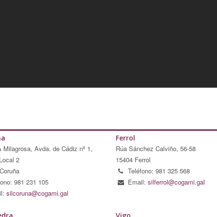
ña
Ferrol
A Milagrosa, Avda. de Cádiz nº 1,
Rúa Sánchez Calviño, 56-58
Local 2
15404 Ferrol
Coruña
Teléfono: 981 325 568
fono: 981 231 105
Email:
silferrol@cogami.gal
l:
silcoruna@cogami.gal
edra
Vigo