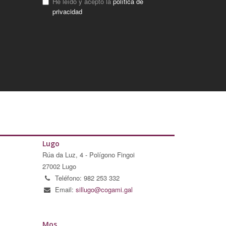
He leído y acepto la
política de
privacidad
Lugo
Rúa da Luz, 4 - Polígono Fingoi
27002 Lugo
Teléfono: 982 253 332
Email:
sillugo@cogami.gal
Mos