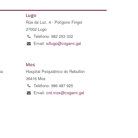
Lugo
Rúa da Luz, 4 - Polígono Fingoi
27002 Lugo
Teléfono: 982 253 332
Email:
sillugo@cogami.gal
Mos
ia
Hospital Psiquiátrico do Rebullón
36416 Mos
Teléfono: 986 487 925
Email:
crd.mos@cogami.gal