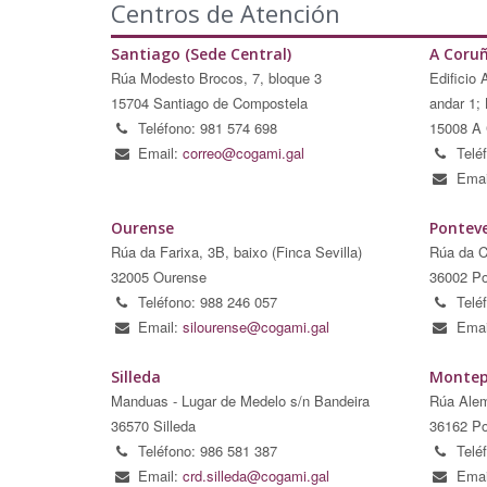
Centros de Atención
Santiago (Sede Central)
A Coru
Rúa Modesto Brocos, 7, bloque 3
Edificio 
15704 Santiago de Compostela
andar 1; 
Teléfono: 981 574 698
15008 A 
Email:
correo@cogami.gal
Telé
Emai
Ourense
Pontev
Rúa da Farixa, 3B, baixo (Finca Sevilla)
Rúa da C
32005 Ourense
36002 Po
Teléfono: 988 246 057
Telé
Email:
silourense@cogami.gal
Emai
Silleda
Montep
Manduas - Lugar de Medelo s/n Bandeira
Rúa Alem
36570 Silleda
36162 Po
Teléfono: 986 581 387
Telé
Email:
crd.silleda@cogami.gal
Emai