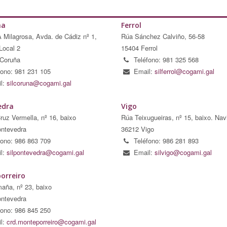
ña
Ferrol
A Milagrosa, Avda. de Cádiz nº 1,
Rúa Sánchez Calviño, 56-58
Local 2
15404 Ferrol
Coruña
Teléfono: 981 325 568
fono: 981 231 105
Email:
silferrol@cogami.gal
l:
silcoruna@cogami.gal
edra
Vigo
ruz Vermella, nº 16, baixo
Rúa Teixugueiras, nº 15, baixo. Nav
ntevedra
36212 Vigo
fono: 986 863 709
Teléfono: 986 281 893
l:
silpontevedra@cogami.gal
Email:
silvigo@cogami.gal
orreiro
aña, nº 23, baixo
ntevedra
fono: 986 845 250
l:
crd.monteporreiro@cogami.gal