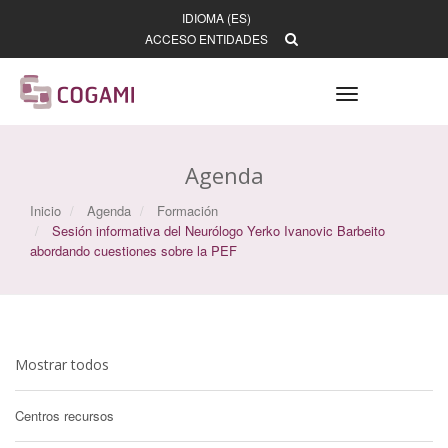
IDIOMA (ES)
ACCESO ENTIDADES
Toggle
navigation
Agenda
Inicio
Agenda
Formación
Sesión informativa del Neurólogo Yerko Ivanovic Barbeito
abordando cuestiones sobre la PEF
Mostrar todos
Centros recursos