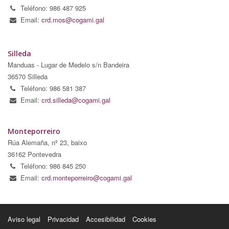
Teléfono: 986 487 925
Email:
crd.mos@cogami.gal
Silleda
Manduas - Lugar de Medelo s/n Bandeira
36570 Silleda
Teléfono: 986 581 387
Email:
crd.silleda@cogami.gal
Monteporreiro
Rúa Alemaña, nº 23, baixo
36162 Pontevedra
Teléfono: 986 845 250
Email:
crd.monteporreiro@cogami.gal
Aviso legal
Privacidad
Accesibilidad
Cookies