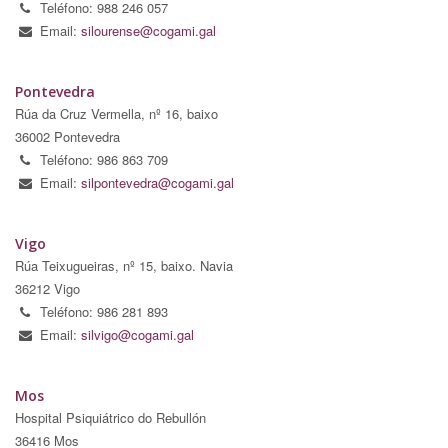
Teléfono: 988 246 057
Email:
silourense@cogami.gal
Pontevedra
Rúa da Cruz Vermella, nº 16, baixo
36002 Pontevedra
Teléfono: 986 863 709
Email:
silpontevedra@cogami.gal
Vigo
Rúa Teixugueiras, nº 15, baixo. Navia
36212 Vigo
Teléfono: 986 281 893
Email:
silvigo@cogami.gal
Mos
Hospital Psiquiátrico do Rebullón
36416 Mos