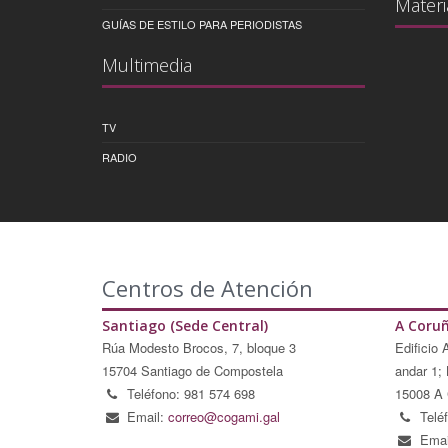
Materi
GUÍAS DE ESTILO PARA PERIODISTAS
Multimedia
TV
RADIO
Centros de Atención
Santiago (Sede Central)
A Coru
Rúa Modesto Brocos, 7, bloque 3
Edificio 
15704 Santiago de Compostela
andar 1; 
Teléfono: 981 574 698
15008 A 
Email:
correo@cogami.gal
Telé
Emai