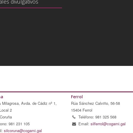
ales divulgativos
ña
Ferrol
A Milagrosa, Avda. de Cádiz nº 1,
Rúa Sánchez Calviño, 56-58
Local 2
15404 Ferrol
Coruña
Teléfono: 981 325 568
fono: 981 231 105
Email:
silferrol@cogami.gal
l:
silcoruna@cogami.gal