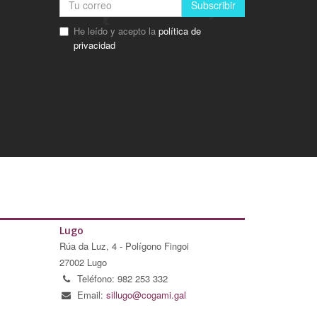
Subscribir
He leído y acepto la
política de
privacidad
Lugo
Rúa da Luz, 4 - Polígono Fingoi
27002 Lugo
Teléfono: 982 253 332
Email:
sillugo@cogami.gal