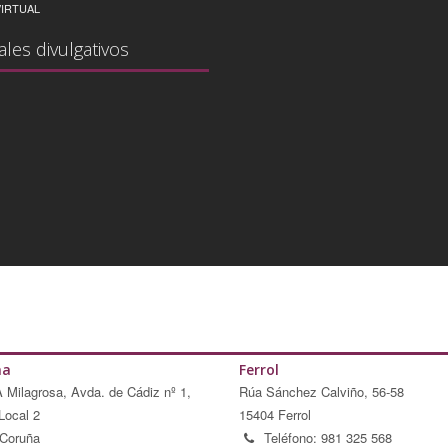
IRTUAL
ales divulgativos
ña
Ferrol
A Milagrosa, Avda. de Cádiz nº 1,
Rúa Sánchez Calviño, 56-58
Local 2
15404 Ferrol
Coruña
Teléfono: 981 325 568