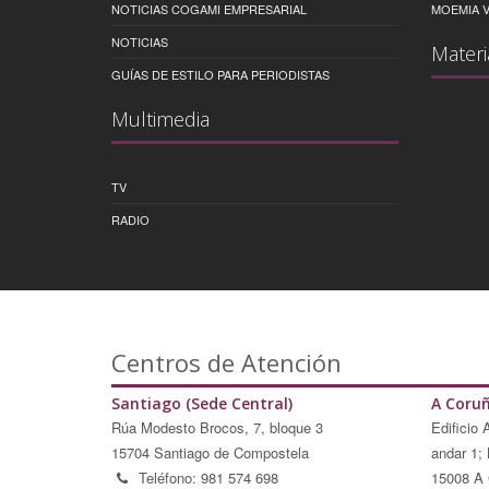
NOTICIAS COGAMI EMPRESARIAL
MOEMIA V
NOTICIAS
Materi
GUÍAS DE ESTILO PARA PERIODISTAS
Multimedia
TV
RADIO
Centros de Atención
Santiago (Sede Central)
A Coru
Rúa Modesto Brocos, 7, bloque 3
Edificio 
15704 Santiago de Compostela
andar 1; 
Teléfono: 981 574 698
15008 A 