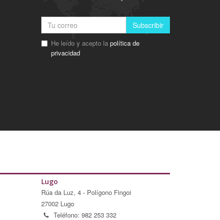
Subscribir
He leído y acepto la
política de
privacidad
Lugo
Rúa da Luz, 4 - Polígono Fingoi
27002 Lugo
Teléfono: 982 253 332