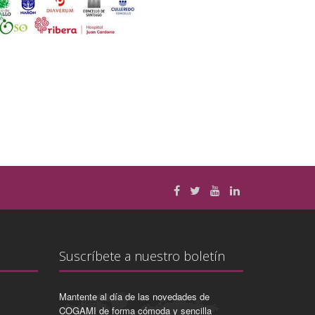
Suscríbete a nuestro boletín
Mantente al día de las novedades de
COGAMI de forma cómoda y sencilla