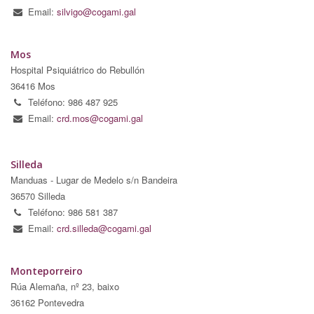
Email:
silvigo@cogami.gal
Mos
Hospital Psiquiátrico do Rebullón
36416 Mos
Teléfono: 986 487 925
Email:
crd.mos@cogami.gal
Silleda
Manduas - Lugar de Medelo s/n Bandeira
36570 Silleda
Teléfono: 986 581 387
Email:
crd.silleda@cogami.gal
Monteporreiro
Rúa Alemaña, nº 23, baixo
36162 Pontevedra