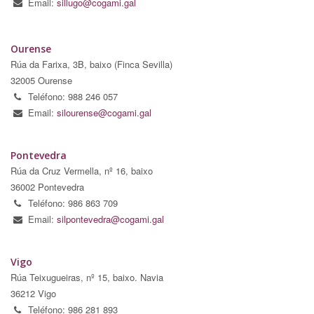
Email:
sillugo@cogami.gal
Ourense
Rúa da Farixa, 3B, baixo (Finca Sevilla)
32005 Ourense
Teléfono: 988 246 057
Email:
silourense@cogami.gal
Pontevedra
Rúa da Cruz Vermella, nº 16, baixo
36002 Pontevedra
Teléfono: 986 863 709
Email:
silpontevedra@cogami.gal
Vigo
Rúa Teixugueiras, nº 15, baixo. Navia
36212 Vigo
Teléfono: 986 281 893