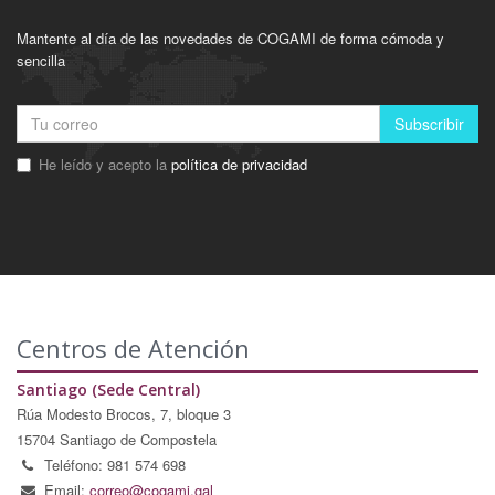
Mantente al día de las novedades de COGAMI de forma cómoda y
sencilla
Subscribir
He leído y acepto la
política de privacidad
Centros de Atención
Santiago (Sede Central)
Rúa Modesto Brocos, 7, bloque 3
15704 Santiago de Compostela
Teléfono: 981 574 698
Email:
correo@cogami.gal