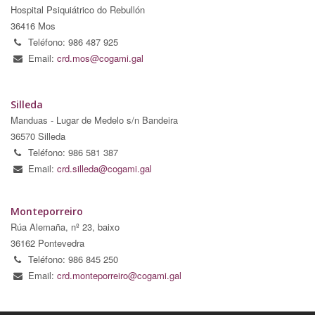
Hospital Psiquiátrico do Rebullón
36416 Mos
Teléfono: 986 487 925
Email:
crd.mos@cogami.gal
Silleda
Manduas - Lugar de Medelo s/n Bandeira
36570 Silleda
Teléfono: 986 581 387
Email:
crd.silleda@cogami.gal
Monteporreiro
Rúa Alemaña, nº 23, baixo
36162 Pontevedra
Teléfono: 986 845 250
Email:
crd.monteporreiro@cogami.gal