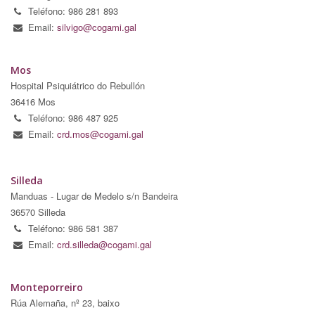
Teléfono: 986 281 893
Email:
silvigo@cogami.gal
Mos
Hospital Psiquiátrico do Rebullón
36416 Mos
Teléfono: 986 487 925
Email:
crd.mos@cogami.gal
Silleda
Manduas - Lugar de Medelo s/n Bandeira
36570 Silleda
Teléfono: 986 581 387
Email:
crd.silleda@cogami.gal
Monteporreiro
Rúa Alemaña, nº 23, baixo