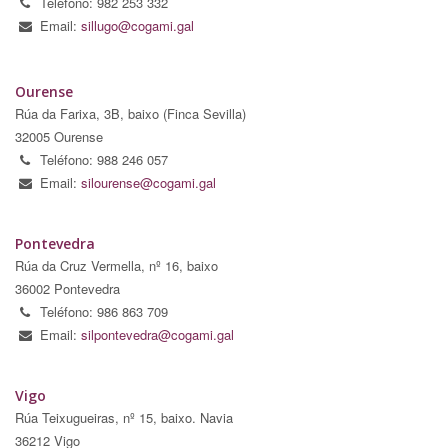
Teléfono: 982 253 332
Email:
sillugo@cogami.gal
Ourense
Rúa da Farixa, 3B, baixo (Finca Sevilla)
32005 Ourense
Teléfono: 988 246 057
Email:
silourense@cogami.gal
Pontevedra
Rúa da Cruz Vermella, nº 16, baixo
36002 Pontevedra
Teléfono: 986 863 709
Email:
silpontevedra@cogami.gal
Vigo
Rúa Teixugueiras, nº 15, baixo. Navia
36212 Vigo