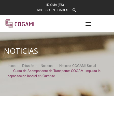
IDIOMA (ES)
ACCESO ENTIDADES
Toggle
navigation
NOTICIAS
Inicio
Difusión
Noticias
Noticias COGAMI Social
Curso de Acompañante de Transporte: COGAMI impulsa la
capacitación laboral en Ourense