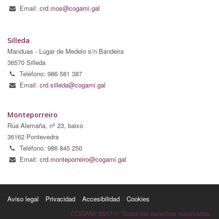
Email:
crd.mos@cogami.gal
Silleda
Manduas - Lugar de Medelo s/n Bandeira
36570 Silleda
Teléfono: 986 581 387
Email:
crd.silleda@cogami.gal
Monteporreiro
Rúa Alemaña, nº 23, baixo
36162 Pontevedra
Teléfono: 986 845 250
Email:
crd.monteporreiro@cogami.gal
Aviso legal
Privacidad
Accesibilidad
Cookies
COGAMI 2017 © Todos los derechos reservados.