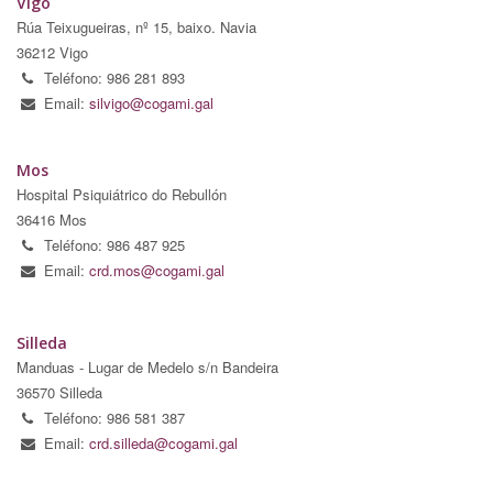
Vigo
Rúa Teixugueiras, nº 15, baixo. Navia
36212 Vigo
Teléfono: 986 281 893
Email:
silvigo@cogami.gal
Mos
Hospital Psiquiátrico do Rebullón
36416 Mos
Teléfono: 986 487 925
Email:
crd.mos@cogami.gal
Silleda
Manduas - Lugar de Medelo s/n Bandeira
36570 Silleda
Teléfono: 986 581 387
Email:
crd.silleda@cogami.gal