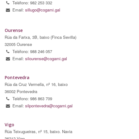
Teléfono: 982 253 332
Email:
sillugo@cogami.gal
Ourense
Rúa da Farixa, 3B, baixo (Finca Sevilla)
32005 Ourense
Teléfono: 988 246 057
Email:
silourense@cogami.gal
Pontevedra
Rúa da Cruz Vermella, nº 16, baixo
36002 Pontevedra
Teléfono: 986 863 709
Email:
silpontevedra@cogami.gal
Vigo
Rúa Teixugueiras, nº 15, baixo. Navia
36212 Vigo