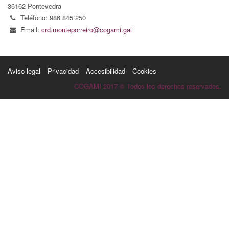
36162 Pontevedra
Teléfono: 986 845 250
Email:
crd.monteporreiro@cogami.gal
Aviso legal
Privacidad
Accesibilidad
Cookies
COGAMI 2017 © Todos los derechos reservados.