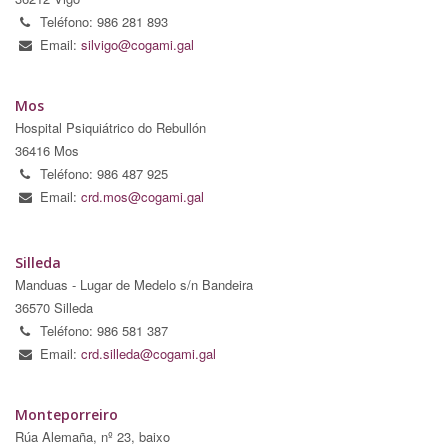
Teléfono: 986 281 893
Email:
silvigo@cogami.gal
Mos
Hospital Psiquiátrico do Rebullón
36416 Mos
Teléfono: 986 487 925
Email:
crd.mos@cogami.gal
Silleda
Manduas - Lugar de Medelo s/n Bandeira
36570 Silleda
Teléfono: 986 581 387
Email:
crd.silleda@cogami.gal
Monteporreiro
Rúa Alemaña, nº 23, baixo