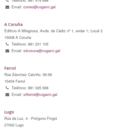
Teléfono: 981 574 698
Email:
correo@cogami.gal
A Coruña
Edificio A Milagrosa, Avda. de Cádiz nº 1, andar 1; Local 2
15008 A Coruña
Teléfono: 981 231 105
Email:
silcoruna@cogami.gal
Ferrol
Rúa Sánchez Calviño, 56-58
15404 Ferrol
Teléfono: 981 325 568
Email:
silferrol@cogami.gal
Lugo
Rúa da Luz, 4 - Polígono Fingoi
27002 Lugo