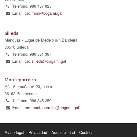
Teléfono: 986 487 925
Email:
crd.mos@cogami.gal
Silleda
Manduas - Lugar de Medelo s/n Bandeira
36570 Silleda
Teléfono: 986 581 387
Email:
crd.silleda@cogami.gal
Monteporreiro
Rúa Alemaña, nº 23, baixo
36162 Pontevedra
Teléfono: 986 845 250
Email:
crd.monteporreiro@cogami.gal
Aviso legal
Privacidad
Accesibilidad
Cookies