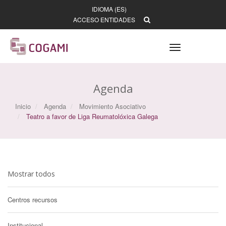
IDIOMA (ES)
ACCESO ENTIDADES
Toggle
navigation
Agenda
Inicio
Agenda
Movimiento Asociativo
Teatro a favor de Liga Reumatolóxica Galega
Mostrar todos
Centros recursos
Institucional