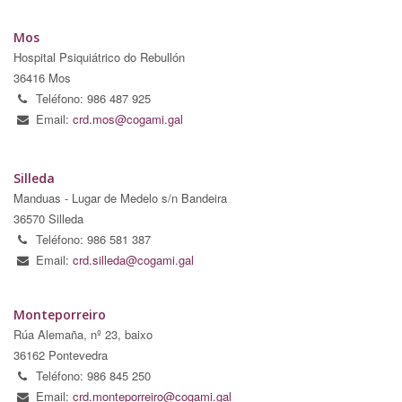
Mos
Hospital Psiquiátrico do Rebullón
36416 Mos
Teléfono: 986 487 925
Email:
crd.mos@cogami.gal
Silleda
Manduas - Lugar de Medelo s/n Bandeira
36570 Silleda
Teléfono: 986 581 387
Email:
crd.silleda@cogami.gal
Monteporreiro
Rúa Alemaña, nº 23, baixo
36162 Pontevedra
Teléfono: 986 845 250
Email:
crd.monteporreiro@cogami.gal