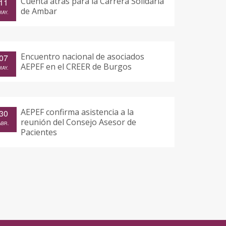
Cuenta atrás para la Carrera Solidaria
11
de Ambar
MAY.
Encuentro nacional de asociados
07
AEPEF en el CREER de Burgos
MAY.
AEPEF confirma asistencia a la
30
reunión del Consejo Asesor de
ABR.
Pacientes