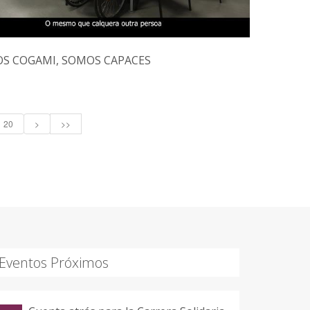
S COGAMI, SOMOS CAPACES
20
>
>>
Eventos Próximos