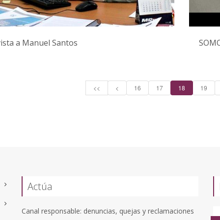
ista a Manuel Santos
SOMO
<<
<
16
17
18
19
Actúa
Canal responsable: denuncias, quejas y reclamaciones