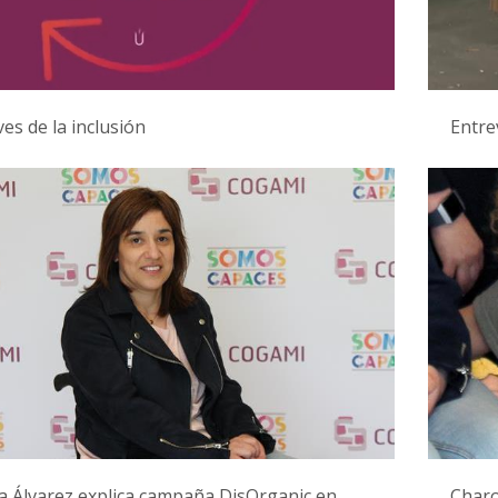
ves de la inclusión
Entre
 Álvarez explica campaña DisOrganic en
Charo