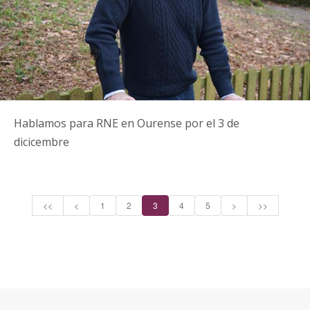
Hablamos para RNE en Ourense por el 3 de
dicicembre
<<
<
1
2
3
4
5
>
>>