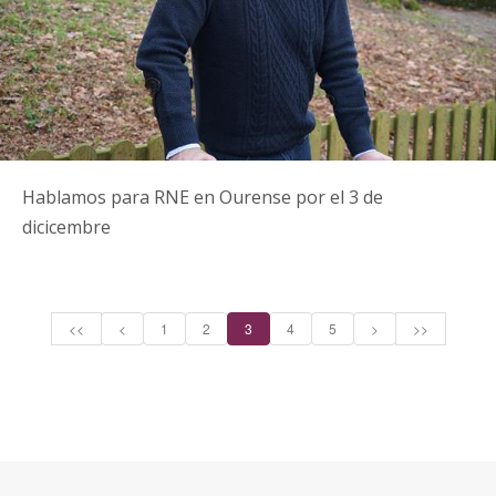
Hablamos para RNE en Ourense por el 3 de
dicicembre
<<
<
1
2
3
4
5
>
>>