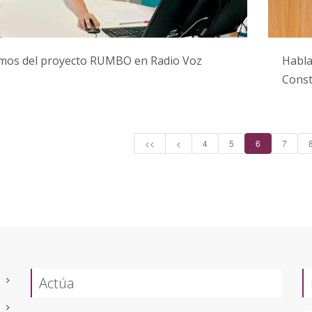
mos del proyecto RUMBO en Radio Voz
Habla
Const
<<
<
4
5
6
7
Actúa