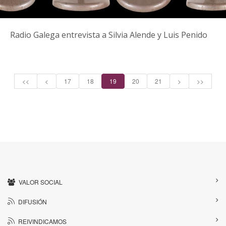
Radio Galega entrevista a Silvia Alende y Luis Penido
<<
<
17
18
19
20
21
>
>>
VALOR SOCIAL
DIFUSIÓN
REIVINDICAMOS