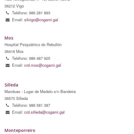
36212 Vigo
Teléfono: 986 281 893
Email:
silvigo@cogami.gal
Mos
Hospital Psiquiátrico do Rebullón
36416 Mos
Teléfono: 986 487 925
Email:
crd.mos@cogami.gal
Silleda
Manduas - Lugar de Medelo s/n Bandeira
36570 Silleda
Teléfono: 986 581 387
Email:
crd.silleda@cogami.gal
Monteporreiro