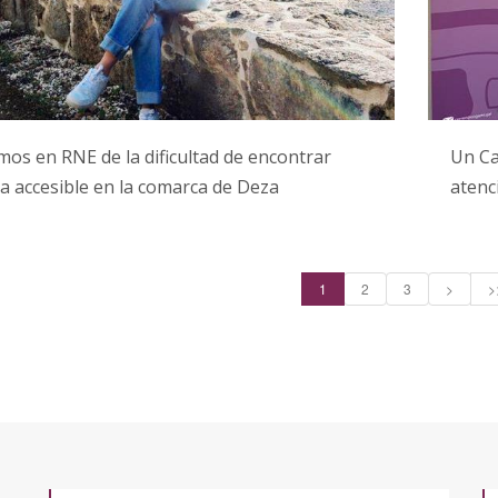
os en RNE de la dificultad de encontrar
Un Ca
a accesible en la comarca de Deza
atenc
1
2
3
>
>