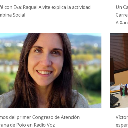
é con Eva: Raquel Alvite explica la actividad
Un Ca
bina Social
Carre
A Xan
mos del primer Congreso de Atención
Vícto
ana de Poio en Radio Voz
esper