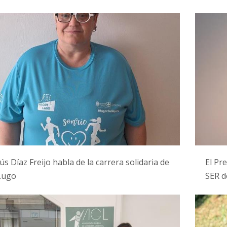
ús Díaz Freijo habla de la carrera solidaria de
El Pr
Lugo
SER d