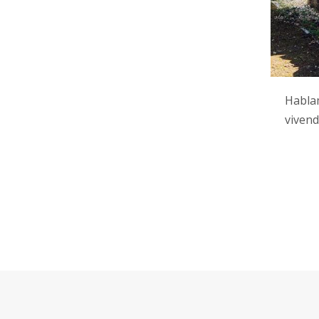
Hablam
vivend