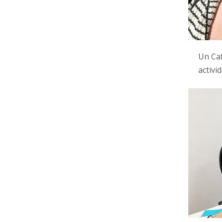
Un Caf
activ