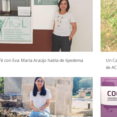
é con Eva: María Araújo habla de lipedema
Un Caf
de A