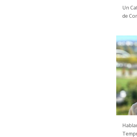
Un Caf
de Com
Habla
Tempr