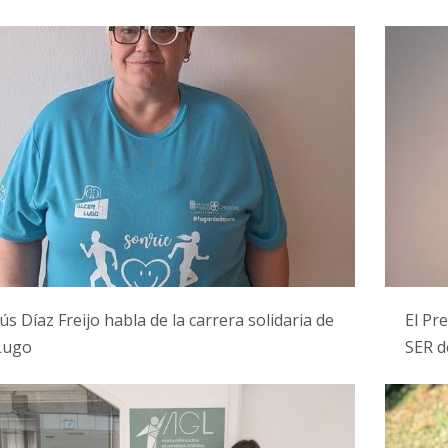
ús Díaz Freijo habla de la carrera solidaria de
El Pr
Lugo
SER d