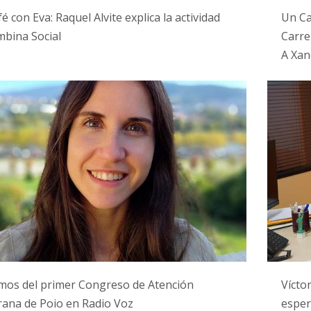
é con Eva: Raquel Alvite explica la actividad
Un Ca
bina Social
Carre
A Xan
mos del primer Congreso de Atención
Vícto
ana de Poio en Radio Voz
esper