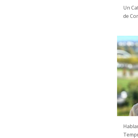
Un Caf
de Com
Habla
Tempr