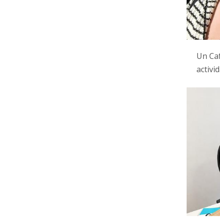
Un Caf
activ