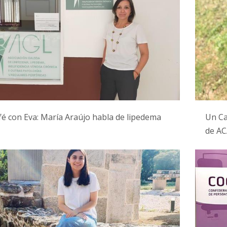
é con Eva: María Araújo habla de lipedema
Un Caf
de A