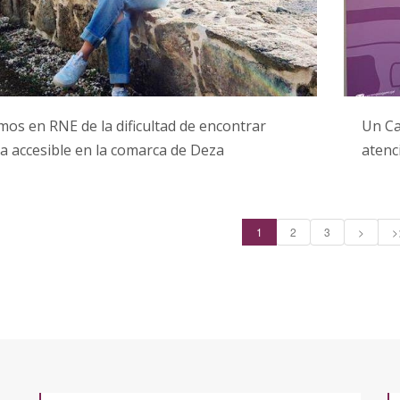
os en RNE de la dificultad de encontrar
Un Ca
a accesible en la comarca de Deza
atenc
1
2
3
>
>