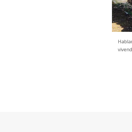
Hablam
vivend