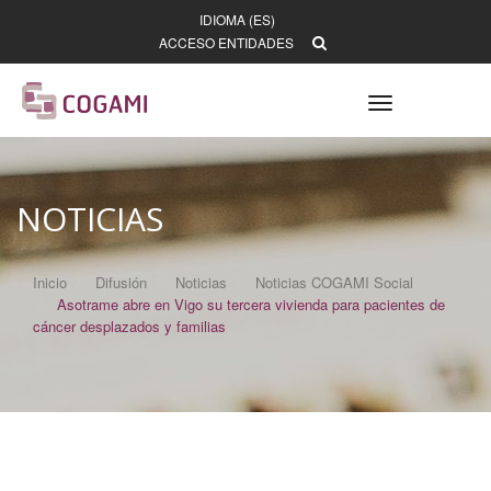
IDIOMA (ES)
ACCESO ENTIDADES
Toggle
navigation
NOTICIAS
Inicio
Difusión
Noticias
Noticias COGAMI Social
Asotrame abre en Vigo su tercera vivienda para pacientes de
cáncer desplazados y familias