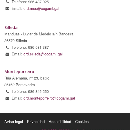
Teléfono: 986 487 925
Email:
crd.mos@cogami.gal
Silleda
Manduas - Lugar de Medelo s/n Bandeira
36570 Silleda
Teléfono: 986 581 387
Email:
crd.silleda@cogami.gal
Monteporreiro
Rúa Alemaña, nº 23, baixo
36162 Pontevedra
Teléfono: 986 845 250
Email:
crd.monteporreiro@cogami.gal
Aviso legal
Privacidad
Accesibilidad
Cookies