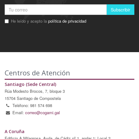
Subscribir
He leído y acepto la
política de privacidad
Centros de Atención
Santiago (Sede Central)
Rúa Modesto Brocos, 7, bloque 3
15704 Santiago de Compostela
Teléfono: 981 574 698
Email:
correo@cogami.gal
A Coruña
Edificio A Milagrosa, Avda. de Cádiz nº 1, andar 1; Local 2