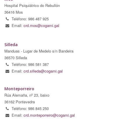
Hospital Psiquiátrico do Rebullón
36416 Mos
Teléfono: 986 487 925
Email:
crd.mos@cogami.gal
Silleda
Manduas - Lugar de Medelo s/n Bandeira
36570 Silleda
Teléfono: 986 581 387
Email:
crd.silleda@cogami.gal
Monteporreiro
Rúa Alemaña, nº 23, baixo
36162 Pontevedra
Teléfono: 986 845 250
Email:
crd.monteporreiro@cogami.gal