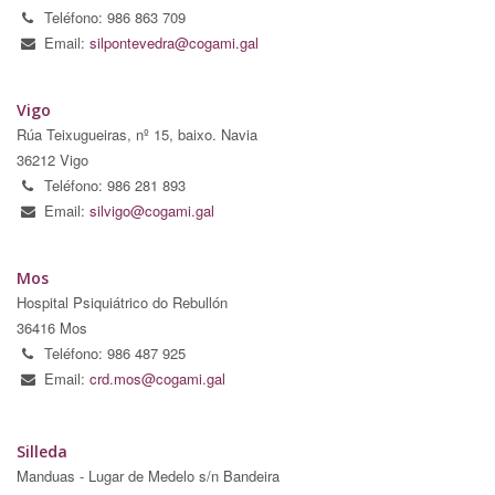
Teléfono: 986 863 709
Email:
silpontevedra@cogami.gal
Vigo
Rúa Teixugueiras, nº 15, baixo. Navia
36212 Vigo
Teléfono: 986 281 893
Email:
silvigo@cogami.gal
Mos
Hospital Psiquiátrico do Rebullón
36416 Mos
Teléfono: 986 487 925
Email:
crd.mos@cogami.gal
Silleda
Manduas - Lugar de Medelo s/n Bandeira