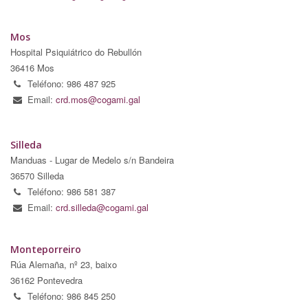
Mos
Hospital Psiquiátrico do Rebullón
36416 Mos
Teléfono: 986 487 925
Email:
crd.mos@cogami.gal
Silleda
Manduas - Lugar de Medelo s/n Bandeira
36570 Silleda
Teléfono: 986 581 387
Email:
crd.silleda@cogami.gal
Monteporreiro
Rúa Alemaña, nº 23, baixo
36162 Pontevedra
Teléfono: 986 845 250