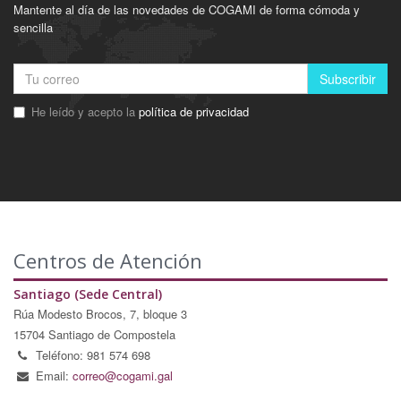
Mantente al día de las novedades de COGAMI de forma cómoda y
sencilla
Subscribir
He leído y acepto la
política de privacidad
Centros de Atención
Santiago (Sede Central)
Rúa Modesto Brocos, 7, bloque 3
15704 Santiago de Compostela
Teléfono: 981 574 698
Email:
correo@cogami.gal