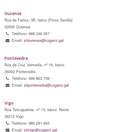
Ourense
Rúa da Farixa, 3B, baixo (Finca Sevilla)
32005 Ourense
Teléfono: 988 246 057
Email:
silourense@cogami.gal
Pontevedra
Rúa da Cruz Vermella, nº 16, baixo
36002 Pontevedra
Teléfono: 986 863 709
Email:
silpontevedra@cogami.gal
Vigo
Rúa Teixugueiras, nº 15, baixo. Navia
36212 Vigo
Teléfono: 986 281 893
Email:
silvigo@cogami.gal