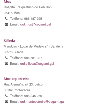
Mos
Hospital Psiquiátrico do Rebullón
36416 Mos
Teléfono: 986 487 925
Email:
crd.mos@cogami.gal
Silleda
Manduas - Lugar de Medelo s/n Bandeira
36570 Silleda
Teléfono: 986 581 387
Email:
crd.silleda@cogami.gal
Monteporreiro
Rúa Alemaña, nº 23, baixo
36162 Pontevedra
Teléfono: 986 845 250
Email:
crd.monteporreiro@cogami.gal