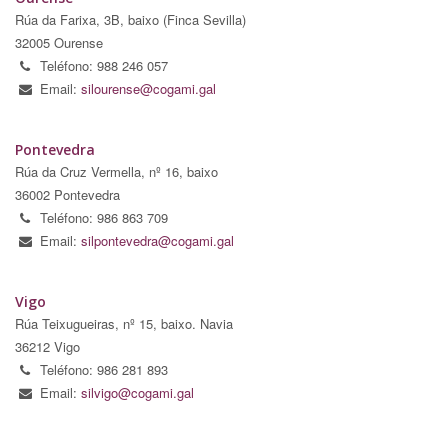
Rúa da Farixa, 3B, baixo (Finca Sevilla)
32005 Ourense
Teléfono: 988 246 057
Email:
silourense@cogami.gal
Pontevedra
Rúa da Cruz Vermella, nº 16, baixo
36002 Pontevedra
Teléfono: 986 863 709
Email:
silpontevedra@cogami.gal
Vigo
Rúa Teixugueiras, nº 15, baixo. Navia
36212 Vigo
Teléfono: 986 281 893
Email:
silvigo@cogami.gal