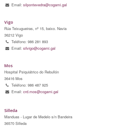
Email:
silpontevedra@cogami.gal
Vigo
Rúa Teixugueiras, nº 15, baixo. Navia
36212 Vigo
Teléfono: 986 281 893
Email:
silvigo@cogami.gal
Mos
Hospital Psiquiátrico do Rebullón
36416 Mos
Teléfono: 986 487 925
Email:
crd.mos@cogami.gal
Silleda
Manduas - Lugar de Medelo s/n Bandeira
36570 Silleda