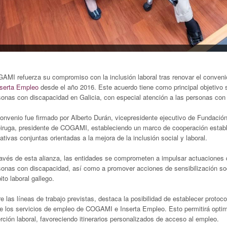
AMI refuerza su compromiso con la inclusión laboral tras renovar el conven
serta Empleo
desde el año 2016. Este acuerdo tiene como principal objetivo 
sonas con discapacidad en Galicia, con especial atención a las personas con 
convenio fue firmado por Alberto Durán, vicepresidente ejecutivo de Fundaci
iruga, presidente de COGAMI, estableciendo un marco de cooperación estable e
iativas conjuntas orientadas a la mejora de la inclusión social y laboral.
ravés de esta alianza, las entidades se comprometen a impulsar actuaciones q
sonas con discapacidad, así como a promover acciones de sensibilización soci
to laboral gallego.
e las líneas de trabajo previstas, destaca la posibilidad de establecer protoc
re los servicios de empleo de COGAMI e Inserta Empleo. Esto permitirá optimi
rción laboral, favoreciendo itinerarios personalizados de acceso al empleo.