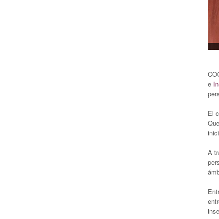
COG
e
In
per
El 
Que
inic
A t
per
ámbi
Entr
ent
inse