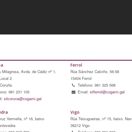
ña
Ferrol
A Milagrosa, Avda. de Cádiz nº 1,
Rúa Sánchez Calviño, 56-58
Local 2
15404 Ferrol
Coruña
Teléfono: 981 325 568
fono: 981 231 105
Email:
silferrol@cogami.gal
l:
silcoruna@cogami.gal
edra
Vigo
ruz Vermella, nº 16, baixo
Rúa Teixugueiras, nº 15, baixo. Nav
ntevedra
36212 Vigo