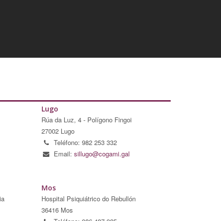
Lugo
Rúa da Luz, 4 - Polígono Fingoi
27002 Lugo
Teléfono: 982 253 332
Email:
sillugo@cogami.gal
Mos
ia
Hospital Psiquiátrico do Rebullón
36416 Mos