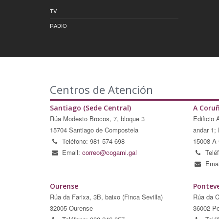
TV
RADIO
Centros de Atención
Santiago (Sede Central)
A Coru
Rúa Modesto Brocos, 7, bloque 3
Edificio 
15704 Santiago de Compostela
andar 1; 
Teléfono: 981 574 698
15008 A 
Email:
correo@cogami.gal
Telé
Emai
Ourense
Pontev
Rúa da Farixa, 3B, baixo (Finca Sevilla)
Rúa da C
32005 Ourense
36002 Po