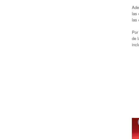
Adem
las
las
Por
de 
incl