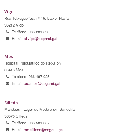
Vigo
Rúa Teixugueiras, nº 15, baixo. Navia
36212 Vigo
Teléfono: 986 281 893
Email:
silvigo@cogami.gal
Mos
Hospital Psiquiátrico do Rebullón
36416 Mos
Teléfono: 986 487 925
Email:
crd.mos@cogami.gal
Silleda
Manduas - Lugar de Medelo s/n Bandeira
36570 Silleda
Teléfono: 986 581 387
Email:
crd.silleda@cogami.gal