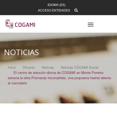
IDIOMA (ES)
ACCESO ENTIDADES
Toggle
navigation
NOTICIAS
Inicio
Difusión
Noticias
Noticias COGAMI Social
El centro de atención diurna de COGAMI en Monte Porreiro
estrena la obra Promesas incumplidas, una propuesta teatral abierta
al vecindario