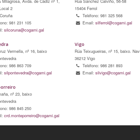
A Milagrosa, Avda. de Cádiz nº 1,
Rúa Sánchez Calviño, 56-58
Local 2
15404 Ferrol
Coruña
Teléfono: 981 325 568
fono: 981 231 105
Email:
silferrol@cogami.gal
l:
silcoruna@cogami.gal
edra
Vigo
ruz Vermella, nº 16, baixo
Rúa Teixugueiras, nº 15, baixo. Nav
ntevedra
36212 Vigo
fono: 986 863 709
Teléfono: 986 281 893
l:
silpontevedra@cogami.gal
Email:
silvigo@cogami.gal
orreiro
aña, nº 23, baixo
ntevedra
fono: 986 845 250
l:
crd.monteporreiro@cogami.gal