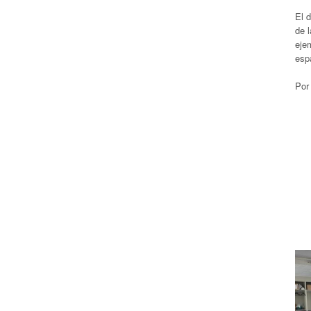
El d
de l
eje
espa
Por