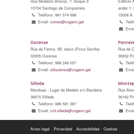
Rúa Modesto Brocos, 7, bloque 3
Edificio 
15704 Santiago de Compostela
andar 1; 
Teléfono: 981 574 698
15008 A 
Email:
correo@cogami.gal
Telé
Emai
Ourense
Pontev
Rúa da Farixa, 3B, baixo (Finca Sevilla)
Rúa da C
32005 Ourense
36002 Po
Teléfono: 988 246 057
Telé
Email:
silourense@cogami.gal
Emai
Silleda
Montep
Manduas - Lugar de Medelo s/n Bandeira
Rúa Alem
36570 Silleda
36162 Po
Teléfono: 986 581 387
Telé
Email:
crd.silleda@cogami.gal
Emai
Aviso legal
Privacidad
Accesibilidad
Cookies