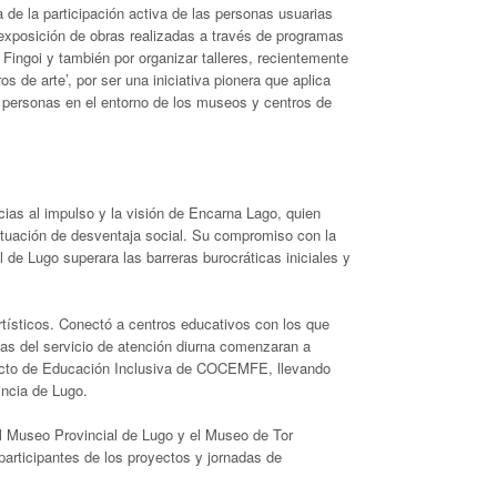
 de la participación activa de las personas usuarias
exposición de obras realizadas a través de programas
ingoi y también por organizar talleres, recientemente
e arte’, por ser una iniciativa pionera que aplica
s personas en el entorno de los museos y centros de
ias al impulso y la visión de Encarna Lago, quien
ituación de desventaja social. Su compromiso con la
l de Lugo superara las barreras burocráticas iniciales y
rtísticos. Conectó a centros educativos con los que
s del servicio de atención diurna comenzaran a
oyecto de Educación Inclusiva de COCEMFE, llevando
incia de Lugo.
 el Museo Provincial de Lugo y el Museo de Tor
participantes de los proyectos y jornadas de