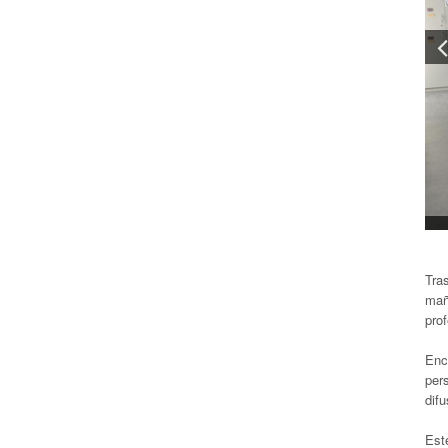
Tras
mañ
prof
Enc
pers
difu
Est