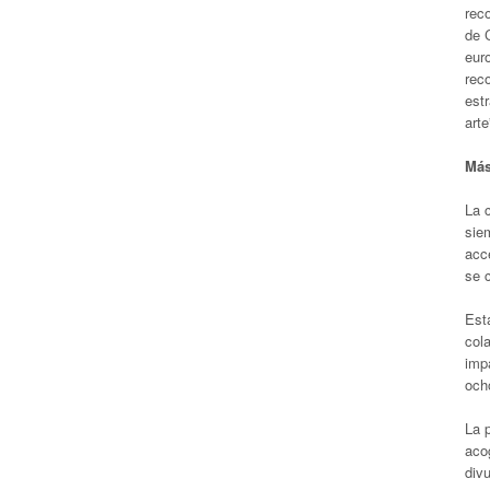
reco
de 
eur
rec
est
arte
Más
La 
sie
acce
se 
Est
col
imp
och
La p
acog
div