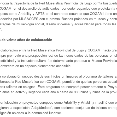
nocía la trayectoria de la Red Museística Provincial de Lugo por “la búsqueda
COGAMI en el desarrollo de actividades; por ceder espacios que propician la 
opeos como Artability y ARTS en el centro de recursos que COGAMI tiene en F
onocidos por MUSACCES con el premio ‘Buenas prácticas en museos y centros d
rategias de museología social, diseño universal y accesibilidad para todas la
”.
 de veinte años de colaboración
colaboración entre la Red Museística Provincial de Lugo y COGAMI nació grac
mpre promovió una prospección real de las necesidades de las personas en s
sibilidad y la inclusión cultural fue determinante para que el Museo Provincia
convirtiera en un espacio plenamente accesible.
a colaboración supuso desde sus inicios un impulso al programa de talleres a
aboraba la Red Museística con COGAMI, permitiendo que las personas usuaria
artir talleres en colegios. Este programa se incorporó posteriormente al Pr
o años en activo y llegando cada año a cerca de 300 niños y niñas de la prov
articipación en proyectos europeos como Artability y Artability+ facilitó que
ieran la exposición “Adaptándose”, con sesiones conjuntas de talleres entre 
ulgación abiertas a la comunidad lucense.