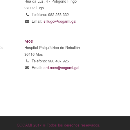
Rúa da Luz, 4 - Polígono Fingoi
27002 Lugo
Teléfono: 982 253 332
Email:
sillugo@cogami.gal
Mos
ia
Hospital Psiquiátrico do Rebullón
36416 Mos
Teléfono: 986 487 925
Email:
crd.mos@cogami.gal
COGAMI 2017 © Todos los derechos reservados.