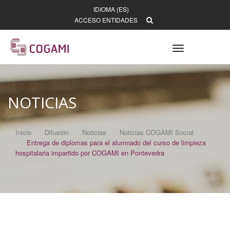
IDIOMA (ES)
ACCESO ENTIDADES
Toggle
navigation
NOTICIAS
Inicio
Difusión
Noticias
Noticias COGAMI Social
Entrega de diplomas para el alumnado del curso de limpieza
hospitalaria impartido por COGAMI en Pontevedra