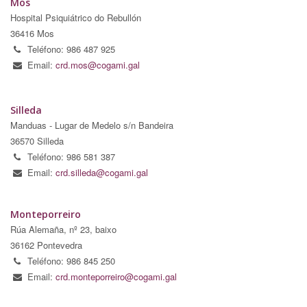
Mos
Hospital Psiquiátrico do Rebullón
36416 Mos
Teléfono: 986 487 925
Email:
crd.mos@cogami.gal
Silleda
Manduas - Lugar de Medelo s/n Bandeira
36570 Silleda
Teléfono: 986 581 387
Email:
crd.silleda@cogami.gal
Monteporreiro
Rúa Alemaña, nº 23, baixo
36162 Pontevedra
Teléfono: 986 845 250
Email:
crd.monteporreiro@cogami.gal