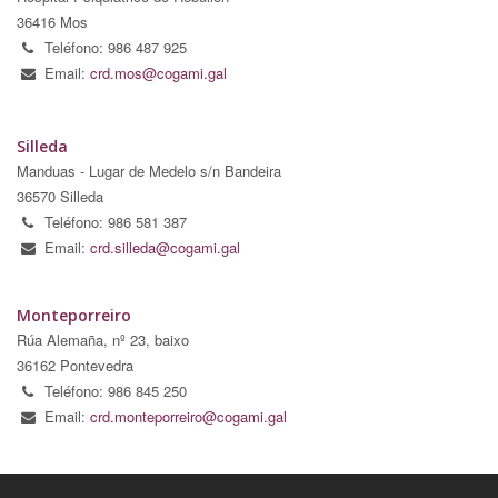
36416 Mos
Teléfono: 986 487 925
Email:
crd.mos@cogami.gal
Silleda
Manduas - Lugar de Medelo s/n Bandeira
36570 Silleda
Teléfono: 986 581 387
Email:
crd.silleda@cogami.gal
Monteporreiro
Rúa Alemaña, nº 23, baixo
36162 Pontevedra
Teléfono: 986 845 250
Email:
crd.monteporreiro@cogami.gal