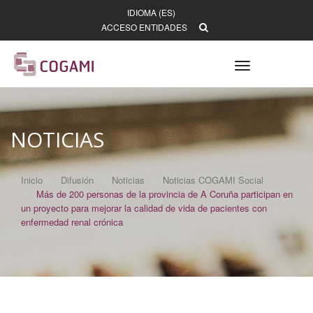
IDIOMA (ES)
ACCESO ENTIDADES
Toggle
navigation
NOTICIAS
Inicio
Difusión
Noticias
Noticias COGAMI Social
Más de 200 personas de la provincia de A Coruña participan en
un proyecto para mejorar la calidad de vida de pacientes con
enfermedad renal crónica