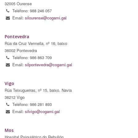
32005 Ourense
Teléfono: 988 246 057
Email:
silourense@cogami.gal
Pontevedra
Rúa da Cruz Vermella, nº 16, baixo
36002 Pontevedra
Teléfono: 986 863 709
Email:
silpontevedra@cogami.gal
Vigo
Rúa Teixugueiras, nº 15, baixo. Navia
36212 Vigo
Teléfono: 986 281 893
Email:
silvigo@cogami.gal
Mos
Hospital Psiquiátrico do Rebullón