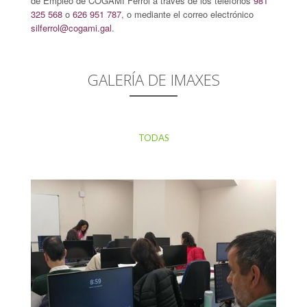
de Empleo de COGAMI Ferrol a través de los teléfonos
981
325 568
o
626 951 787
, o mediante el correo electrónico
silferrol@cogami.gal
.
GALERÍA DE IMAXES
TODAS