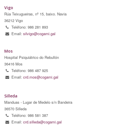
Vigo
Rúa Teixugueiras, nº 15, baixo. Navia
36212 Vigo
Teléfono: 986 281 893
Email:
silvigo@cogami.gal
Mos
Hospital Psiquiátrico do Rebullón
36416 Mos
Teléfono: 986 487 925
Email:
crd.mos@cogami.gal
Silleda
Manduas - Lugar de Medelo s/n Bandeira
36570 Silleda
Teléfono: 986 581 387
Email:
crd.silleda@cogami.gal