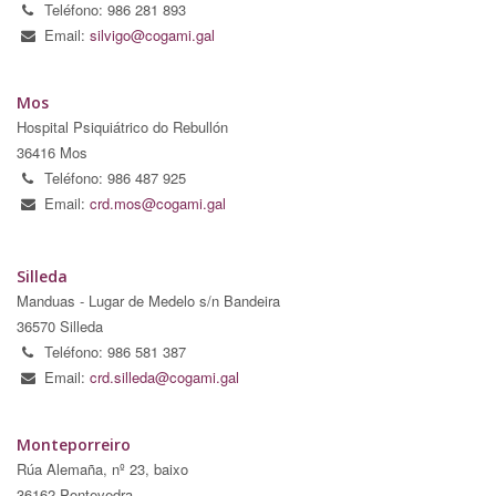
Teléfono: 986 281 893
Email:
silvigo@cogami.gal
Mos
Hospital Psiquiátrico do Rebullón
36416 Mos
Teléfono: 986 487 925
Email:
crd.mos@cogami.gal
Silleda
Manduas - Lugar de Medelo s/n Bandeira
36570 Silleda
Teléfono: 986 581 387
Email:
crd.silleda@cogami.gal
Monteporreiro
Rúa Alemaña, nº 23, baixo
36162 Pontevedra