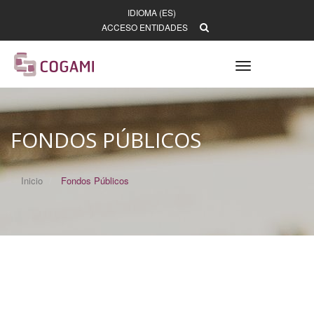
IDIOMA (ES)
ACCESO ENTIDADES
Toggle
navigation
FONDOS PÚBLICOS
Inicio
Fondos Públicos