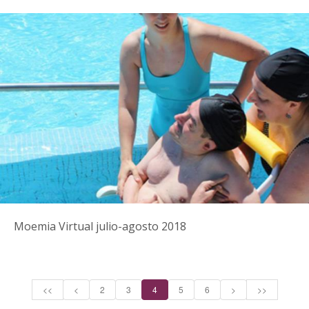
Moemia Virtual julio-agosto 2018
<<
<
2
3
4
5
6
>
>>