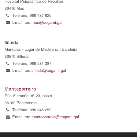
Hospital Psiquiátrico do Rebullón
36416 Mos
Teléfono: 986 487 925
Email:
crd.mos@cogami.gal
Silleda
Manduas - Lugar de Medelo s/n Bandeira
36570 Silleda
Teléfono: 986 581 387
Email:
crd.silleda@cogami.gal
Monteporreiro
Rúa Alemaña, nº 23, baixo
36162 Pontevedra
Teléfono: 986 845 250
Email:
crd.monteporreiro@cogami.gal