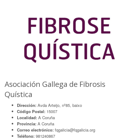
Asociación Gallega de Fibrosis
Quística
Dirección:
Avda Arteijo, nº85, baixo
Código Postal:
15007
Localidad:
A Coruña
Provincia:
A Coruña
Correo electrónico:
fqgalicia@fqgalicia.org
Teléfono:
981240867