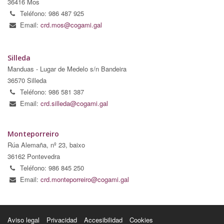
36416 Mos
Teléfono: 986 487 925
Email:
crd.mos@cogami.gal
Silleda
Manduas - Lugar de Medelo s/n Bandeira
36570 Silleda
Teléfono: 986 581 387
Email:
crd.silleda@cogami.gal
Monteporreiro
Rúa Alemaña, nº 23, baixo
36162 Pontevedra
Teléfono: 986 845 250
Email:
crd.monteporreiro@cogami.gal
Aviso legal
Privacidad
Accesibilidad
Cookies