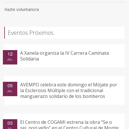
Hazte voluntario/a
Eventos Próximos
A Xanela organiza la IV Carrera Caminata
12
Solidaria
JUL.
AVEMPO celebra este domingo el Mójate por
05
la Esclerosis Múltiple con el tradicional
JUL.
manguerazo solidario de los bomberos
El Centro de COGAMI estrena la obra “Se o
03
sei, non veño” en el Centro Cultural de Monte
JUL.