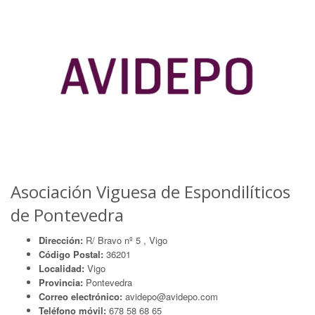
Asociación Viguesa de Espondilíticos
de Pontevedra
Dirección:
R/ Bravo nº 5 , Vigo
Código Postal:
36201
Localidad:
Vigo
Provincia:
Pontevedra
Correo electrónico:
avidepo@avidepo.com
Teléfono móvil:
678 58 68 65