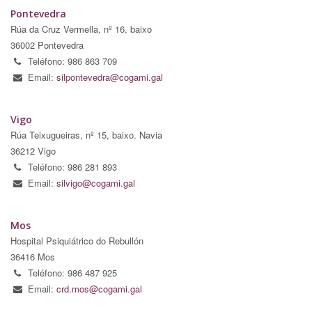
Pontevedra
Rúa da Cruz Vermella, nº 16, baixo
36002 Pontevedra
Teléfono: 986 863 709
Email:
silpontevedra@cogami.gal
Vigo
Rúa Teixugueiras, nº 15, baixo. Navia
36212 Vigo
Teléfono: 986 281 893
Email:
silvigo@cogami.gal
Mos
Hospital Psiquiátrico do Rebullón
36416 Mos
Teléfono: 986 487 925
Email:
crd.mos@cogami.gal