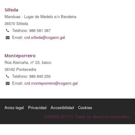
Silleda
Manduas - Lugar de Medelo s/n Bandeira
36570 Silleda
Teléfono: 986 581 387
Email:
crd.silleda@cogami.gal
Monteporreiro
Rúa Alemaña, nº 23, baixo
36162 Pontevedra
Teléfono: 986 845 250
Email:
crd.monteporreiro@cogami.gal
Aviso legal
Privacidad
Accesibilidad
Cookies
COGAMI 2017 © Todos los derechos reservados.