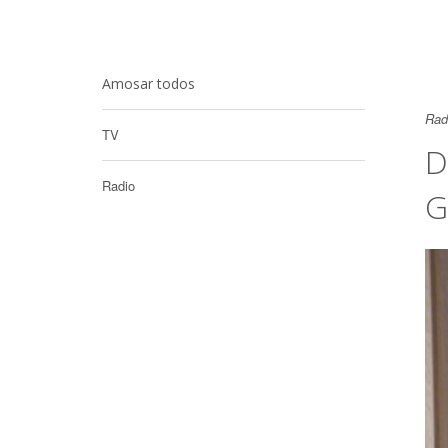
Amosar todos
Rad
TV
D
Radio
G