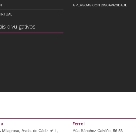
N
A PERSOAS CON DISCAPACIDADE
IRTUAL
ais divulgativos
ña
Ferrol
A Milagrosa, Avda. de Cádiz nº 1,
Rúa Sánchez Calviño, 56-58