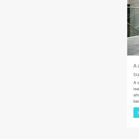
A 
su
A 
rea
afr
bar