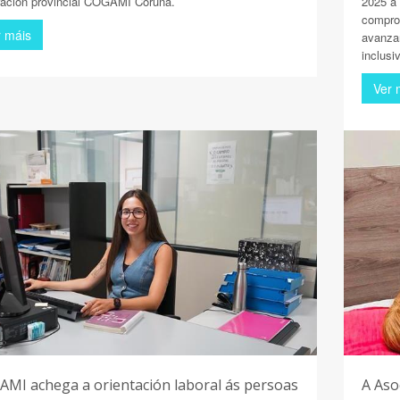
ación provincial COGAMI Coruña.
2025 a
compro
r máis
avanza
inclusi
Ver 
MI achega a orientación laboral ás persoas
A Asoc