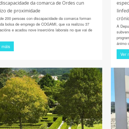
discapacidade da comarca de Ordes cun
espec
izo de proximidade
linfe
cróni
de 200 persoas con discapacidade da comarca forman
 da bolsa de emprego de COGAMI, que xa realizou 37
A Depu
tacións e acadou nove insercións laborais no que vai de
subven
program
ánimo d
r máis
Ver 