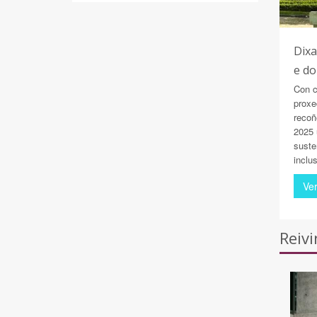
Dixa
e do
Con c
proxe
recoñ
2025 
suste
inclus
Ve
Reiv