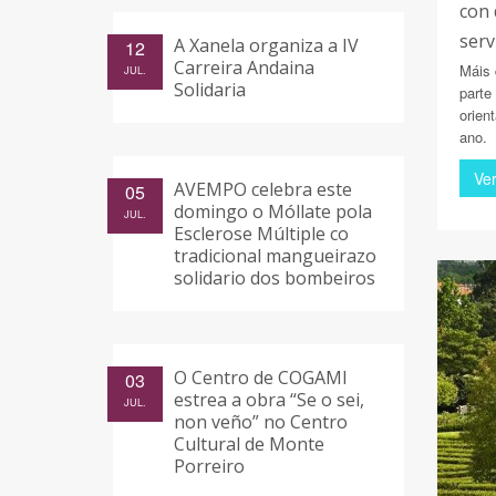
con 
serv
A Xanela organiza a IV
12
Carreira Andaina
Máis 
JUL.
Solidaria
parte
orien
ano.
Ve
AVEMPO celebra este
05
domingo o Móllate pola
JUL.
Esclerose Múltiple co
tradicional mangueirazo
solidario dos bombeiros
O Centro de COGAMI
03
estrea a obra “Se o sei,
JUL.
non veño” no Centro
Cultural de Monte
Porreiro