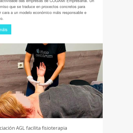
 actividade das empresas de COGAMI Empresarial. Un
miso que se traduce en proxectos concretos para
r cara a un modelo económico máis responsable e
vo.
máis
iación AGL facilita fisioterapia