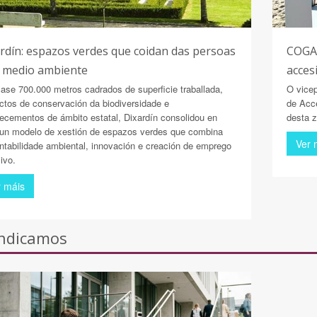
rdín: espazos verdes que coidan das persoas
COGAM
 medio ambiente
acces
ase 700.000 metros cadrados de superficie traballada,
O vice
ctos de conservación da biodiversidade e
de Acc
ecementos de ámbito estatal, Dixardín consolidou en
desta 
un modelo de xestión de espazos verdes que combina
Ver 
ntabilidade ambiental, innovación e creación de emprego
ivo.
r máis
indicamos