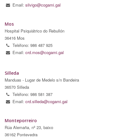
Email:
silvigo@cogami.gal
Mos
Hospital Psiquiátrico do Rebullón
36416 Mos
Teléfono: 986 487 925
Email:
crd.mos@cogami.gal
Silleda
Manduas - Lugar de Medelo s/n Bandeira
36570 Silleda
Teléfono: 986 581 387
Email:
crd.silleda@cogami.gal
Monteporreiro
Rúa Alemaña, nº 23, baixo
36162 Pontevedra