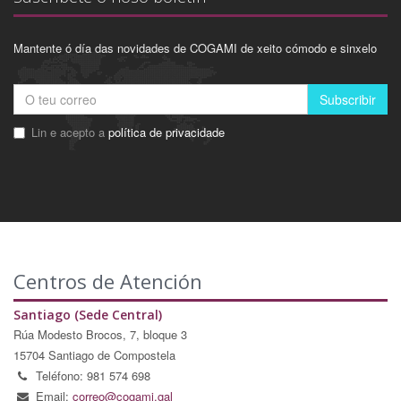
Mantente ó día das novidades de COGAMI de xeito cómodo e sinxelo
Subscribir
Lin e acepto a
política de privacidade
Centros de Atención
Santiago (Sede Central)
Rúa Modesto Brocos, 7, bloque 3
15704 Santiago de Compostela
Teléfono: 981 574 698
Email:
correo@cogami.gal