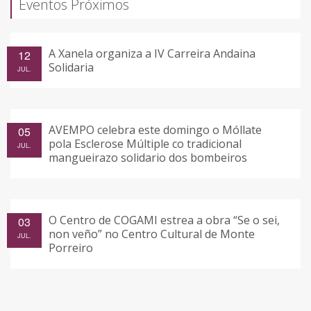
Eventos Próximos
A Xanela organiza a IV Carreira Andaina
12
Solidaria
JUL.
AVEMPO celebra este domingo o Móllate
05
pola Esclerose Múltiple co tradicional
JUL.
mangueirazo solidario dos bombeiros
O Centro de COGAMI estrea a obra “Se o sei,
03
non veño” no Centro Cultural de Monte
JUL.
Porreiro