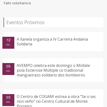
Faite voluntario/a
Eventos Próximos
A Xanela organiza a IV Carreira Andaina
12
Solidaria
JUL.
AVEMPO celebra este domingo o Móllate
05
pola Esclerose Múltiple co tradicional
JUL.
mangueirazo solidario dos bombeiros
O Centro de COGAMI estrea a obra “Se o sei,
03
non veño” no Centro Cultural de Monte
JUL.
Porreiro