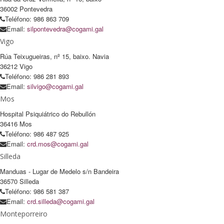
36002 Pontevedra
Teléfono: 986 863 709
Email:
silpontevedra@cogami.gal
Vigo
Rúa Teixugueiras, nº 15, baixo. Navia
36212 Vigo
Teléfono: 986 281 893
Email:
silvigo@cogami.gal
Mos
Hospital Psiquiátrico do Rebullón
36416 Mos
Teléfono: 986 487 925
Email:
crd.mos@cogami.gal
Silleda
Manduas - Lugar de Medelo s/n Bandeira
36570 Silleda
Teléfono: 986 581 387
Email:
crd.silleda@cogami.gal
Monteporreiro