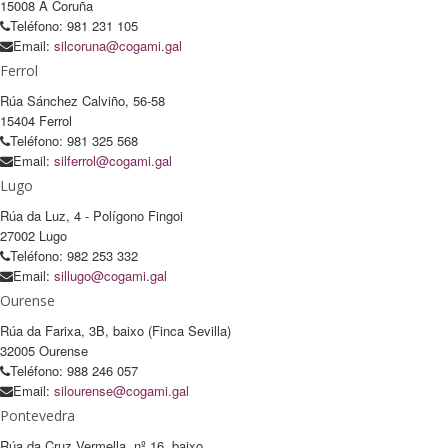
15008 A Coruña
Teléfono: 981 231 105
Email:
silcoruna@cogami.gal
Ferrol
Rúa Sánchez Calviño, 56-58
15404 Ferrol
Teléfono: 981 325 568
Email:
silferrol@cogami.gal
Lugo
Rúa da Luz, 4 - Polígono Fingoi
27002 Lugo
Teléfono: 982 253 332
Email:
sillugo@cogami.gal
Ourense
Rúa da Farixa, 3B, baixo (Finca Sevilla)
32005 Ourense
Teléfono: 988 246 057
Email:
silourense@cogami.gal
Pontevedra
Rúa da Cruz Vermella, nº 16, baixo