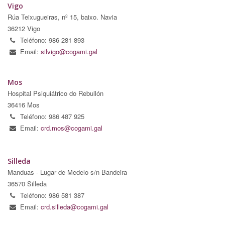
Vigo
Rúa Teixugueiras, nº 15, baixo. Navia
36212 Vigo
Teléfono: 986 281 893
Email:
silvigo@cogami.gal
Mos
Hospital Psiquiátrico do Rebullón
36416 Mos
Teléfono: 986 487 925
Email:
crd.mos@cogami.gal
Silleda
Manduas - Lugar de Medelo s/n Bandeira
36570 Silleda
Teléfono: 986 581 387
Email:
crd.silleda@cogami.gal