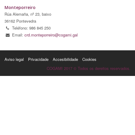
Monteporreiro
Rúa Alemaña, nº 23, baixo
36162 Pontevedra
Teléfono: 986 845 250
Email:
crd.monteporreiro@cogami.gal
Aviso legal
Privacidade
Accesibilidade
Cookies
COGAMI 2017 © Todos os dereitos reservados.