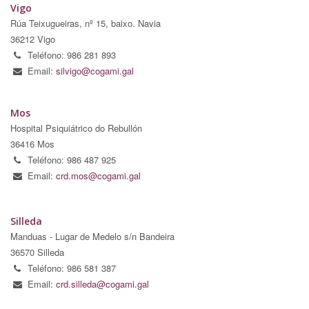
Vigo
Rúa Teixugueiras, nº 15, baixo. Navia
36212 Vigo
Teléfono: 986 281 893
Email:
silvigo@cogami.gal
Mos
Hospital Psiquiátrico do Rebullón
36416 Mos
Teléfono: 986 487 925
Email:
crd.mos@cogami.gal
Silleda
Manduas - Lugar de Medelo s/n Bandeira
36570 Silleda
Teléfono: 986 581 387
Email:
crd.silleda@cogami.gal