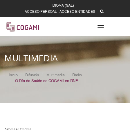
IDIOMA (GAL)
ACCESO PERSOAL
|
ACCESO ENTIDADES
Toggle
navigation
MULTIMEDIA
Inicio
Difusión
Multimedia
Radio
O Día da Saúde de COGAMI en RNE
Amosar todos