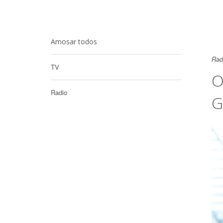
Amosar todos
Rad
TV
O
Radio
G