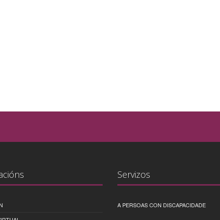
acións
Servizos
N
A PERSOAS CON DISCAPACIDADE
IRTUAL