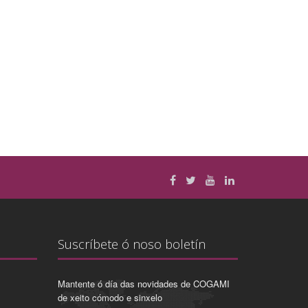
Suscríbete ó noso boletín
Mantente ó día das novidades de COGAMI
de xeito cómodo e sinxelo