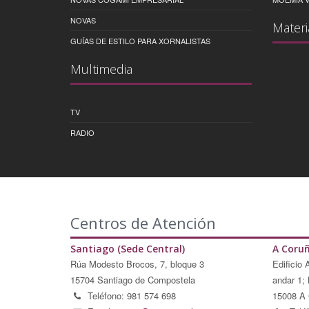
NOVAS
Materi
GUÍAS DE ESTILO PARA XORNALISTAS
Multimedia
TV
RADIO
Centros de Atención
Santiago (Sede Central)
A Coru
Rúa Modesto Brocos, 7, bloque 3
Edificio 
15704 Santiago de Compostela
andar 1; 
Teléfono: 981 574 698
15008 A 