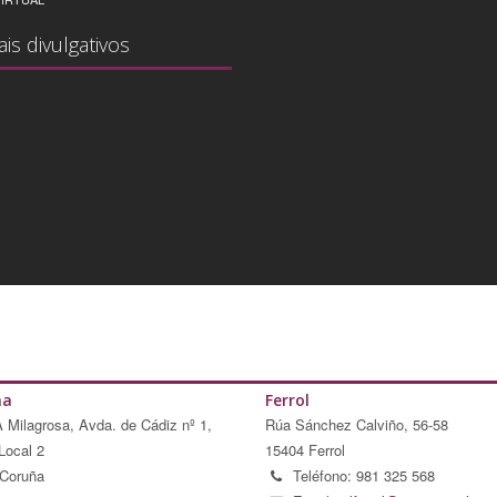
ais divulgativos
ña
Ferrol
A Milagrosa, Avda. de Cádiz nº 1,
Rúa Sánchez Calviño, 56-58
Local 2
15404 Ferrol
Coruña
Teléfono: 981 325 568