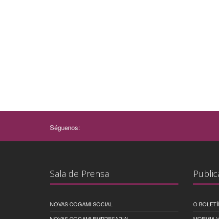
Séguenos:
Sala de Prensa
Public
NOVAS COGAMI SOCIAL
O BOLETÍ
NOVAS COGAMI EMPRESARIAL
MOEMIA V