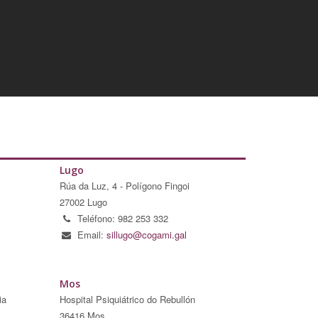
Lugo
Rúa da Luz, 4 - Polígono Fingoi
27002 Lugo
Teléfono: 982 253 332
Email:
sillugo@cogami.gal
Mos
ia
Hospital Psiquiátrico do Rebullón
36416 Mos