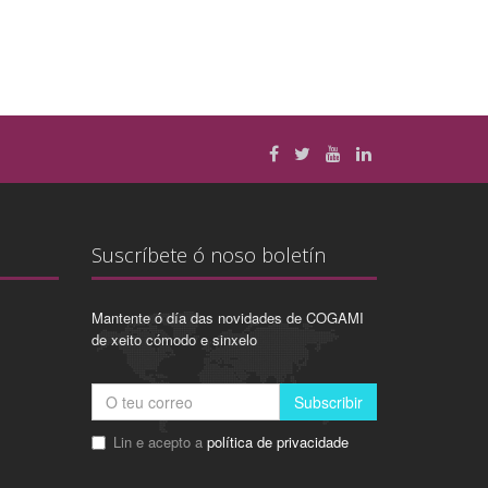
Suscríbete ó noso boletín
Mantente ó día das novidades de COGAMI
de xeito cómodo e sinxelo
Subscribir
Lin e acepto a
política de privacidade