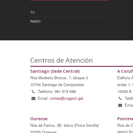
TV
RADIO
Centros de Atención
Santiago (Sede Central)
A Coru
Rúa Modesto Brocos, 7, bloque 3
Edificio 
15704 Santiago de Compostela
andar 1; 
Teléfono: 981 574 698
15008 A 
Email:
correo@cogami.gal
Telé
Emai
Ourense
Pontev
Rúa da Farixa, 3B, baixo (Finca Sevilla)
Rúa da C
32005 Ourense
36002 Po