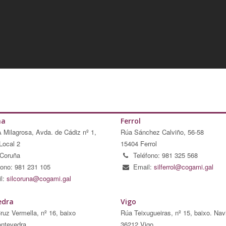
ña
Ferrol
A Milagrosa, Avda. de Cádiz nº 1,
Rúa Sánchez Calviño, 56-58
Local 2
15404 Ferrol
Coruña
Teléfono: 981 325 568
fono: 981 231 105
Email:
silferrol@cogami.gal
l:
silcoruna@cogami.gal
edra
Vigo
ruz Vermella, nº 16, baixo
Rúa Teixugueiras, nº 15, baixo. Nav
ntevedra
36212 Vigo