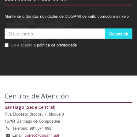
Mantente ó día das novidades de COGAMI de xeito cómodo e sinxelo
Subscribir
Lin e acepto a
política de privacidade
Centros de Atención
Santiago (Sede Central)
Rúa Modesto Brocos, 7, bloque 3
15704 Santiago de Compostela
Teléfono: 981 574 698
Email:
correo@cogami.gal