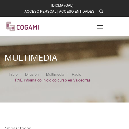
IDIOMA (GAL)
ACCESO PERSOAL
|
ACCESO ENTIDADES
Toggle
navigation
MULTIMEDIA
Inicio
Difusión
Multimedia
Radio
RNE informa do inicio do curso en Valdeorras
Amosar todos