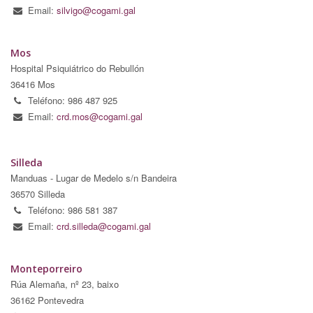
Email:
silvigo@cogami.gal
Mos
Hospital Psiquiátrico do Rebullón
36416 Mos
Teléfono: 986 487 925
Email:
crd.mos@cogami.gal
Silleda
Manduas - Lugar de Medelo s/n Bandeira
36570 Silleda
Teléfono: 986 581 387
Email:
crd.silleda@cogami.gal
Monteporreiro
Rúa Alemaña, nº 23, baixo
36162 Pontevedra